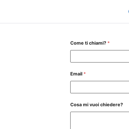
Come ti chiami?
*
Email
*
*
Cosa mi vuoi chiedere?
m
i