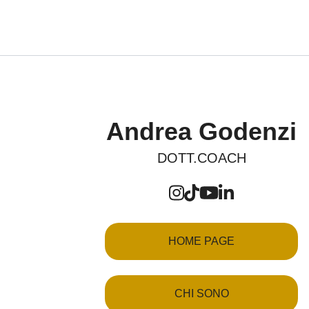
Vai
al
contenuto
Andrea Godenzi
DOTT.COACH
HOME PAGE
CHI SONO